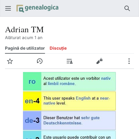
Căut
Adrian TM
Alăturat acum 1 an
Pagină de utilizator
Discuție
Urmărire
Istoric
Contribuții
Vedeți sursa
Mai 