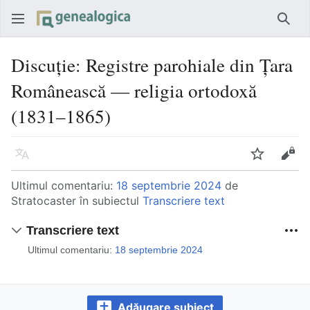
Căut
Discuție
:
Registre parohiale din Țara
Românească — religia ortodoxă
(1831–1865)
Limbă
Urmărire
Vede
Ultimul comentariu:
18 septembrie 2024
de
Stratocaster în subiectul
Transcriere text
Transcriere text
Ultimul comentariu:
18 septembrie 2024
Adăugare subiect