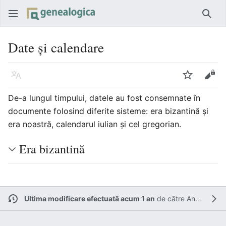
Căut
Date și calendare
Limbă
Urmărire
Vede
De-a lungul timpului, datele au fost consemnate în
documente folosind diferite sisteme: era bizantină și
era noastră, calendarul iulian și cel gregorian.
Era bizantină
Ultima modificare efectuată acum 1 an
de către
Andreicucuruz