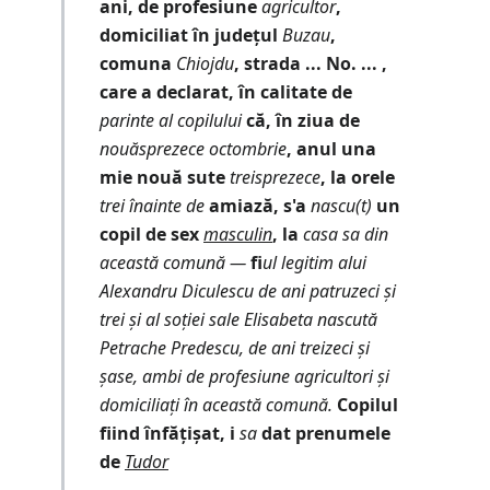
ani, de profesiune
agricultor
,
domiciliat în județul
Buzau
,
comuna
Chiojdu
, strada ... No. ... ,
care a declarat, în calitate de
parinte al copilului
că, în ziua de
nouăsprezece octombrie
, anul una
mie nouă sute
treisprezece
, la orele
trei înainte de
amiază, s'a
nascu(t)
un
copil de sex
masculin
, la
casa sa din
această comună ―
fi
ul legitim alui
Alexandru Diculescu de ani patruzeci și
trei și al soției sale Elisabeta nascută
Petrache Predescu, de ani treizeci și
șase, ambi de profesiune agricultori și
domiciliați în această comună.
Copilul
fiind înfățișat, i
sa
dat prenumele
de
Tudor