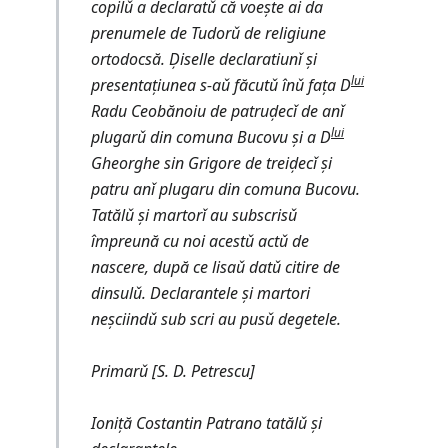
copilǔ a declaratǔ că voește ai da
prenumele de Tudorǔ de religiune
ortodocsă. D̦iselle declaratiunǐ și
lui
presentațiunea s-aǔ făcutǔ înǔ fața D
Radu Ceobănoiu de patrud̦ecǐ de anǐ
lui
plugarǔ din comuna Bucovu și a D
Gheorghe sin Grigore de treid̦ecǐ și
patru anǐ plugaru din comuna Bucovu.
Tatălǔ și martorǐ au subscrisǔ
împreună cu noi acestǔ actǔ de
nascere, după ce lisaǔ datǔ citire de
dinsulǔ. Declarantele și martori
neșciindǔ sub scri au pusǔ degetele.
Primarǔ [S. D. Petrescu]
Ioniță Costantin Patrano tatălǔ și