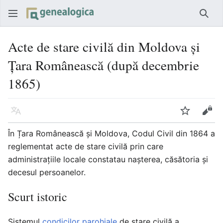
Căut
Acte de stare civilă din Moldova și
Țara Românească (după decembrie
1865)
Limbă
Urmărire
Vede
În Țara Românească și Moldova, Codul Civil din 1864 a
reglementat acte de stare civilă prin care
administrațiile locale constatau naşterea, căsătoria și
decesul persoanelor.
Scurt istoric
Sistemul
condicilor parohiale
de stare civilă a