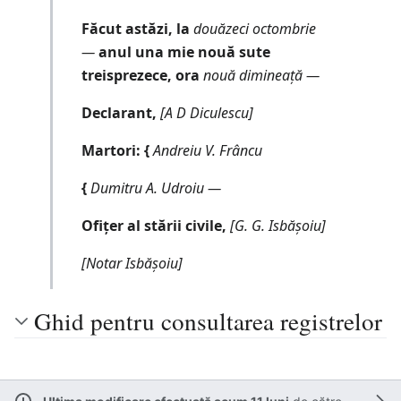
Făcut astăzi, la
douăzeci octombrie
―
anul una mie nouă sute
treisprezece, ora
nouă dimineață ―
Declarant,
[A D Diculescu]
Martori: {
Andreiu V. Frâncu
{
Dumitru A. Udroiu ―
Ofițer al stării civile,
[G. G. Isbășoiu]
[Notar Isbășoiu]
Ghid pentru consultarea registrelor