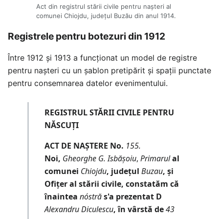
Act din registrul stării civile pentru nașteri al
comunei Chiojdu, județul Buzău din anul 1914.
Registrele pentru botezuri din 1912
Între 1912 și 1913 a funcționat un model de registre
pentru nașteri cu un șablon pretipărit și spații punctate
pentru consemnarea datelor evenimentului.
REGISTRUL STĂRII CIVILE PENTRU
NĂSCUȚI
ACT DE NAȘTERE No.
155.
Noi,
Gheorghe G. Isbășoiu
,
Primarul
al
comunei
Chiojdu
, județul
Buzau
, și
Ofițer al stării civile, constatăm că
înaintea
nóstră
s'a prezentat D
Alexandru Diculescu
, în vârstă de
43