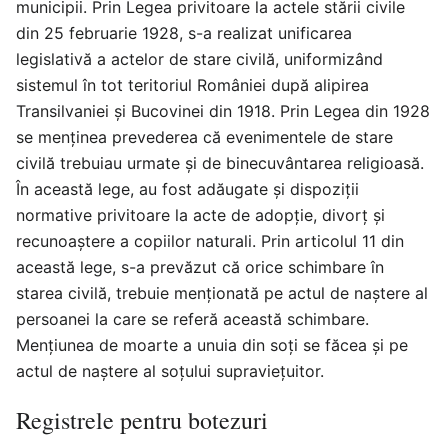
municipii. Prin Legea privitoare la actele stării civile
din 25 februarie 1928, s-a realizat unificarea
legislativă a actelor de stare civilă, uniformizând
sistemul în tot teritoriul României după alipirea
Transilvaniei și Bucovinei din 1918. Prin Legea din 1928
se menţinea prevederea că evenimentele de stare
civilă trebuiau urmate şi de binecuvântarea religioasă.
În această lege, au fost adăugate și dispoziţii
normative privitoare la acte de adopţie, divorţ și
recunoaştere a copiilor naturali. Prin articolul 11 din
această lege, s-a prevăzut că orice schimbare în
starea civilă, trebuie menționată pe actul de naştere al
persoanei la care se referă această schimbare.
Menţiunea de moarte a unuia din soţi se făcea şi pe
actul de naştere al soţului supravieţuitor.
Registrele pentru botezuri