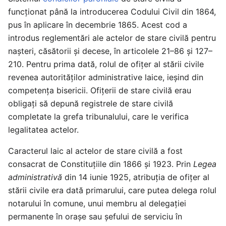
funcționat până la introducerea Codului Civil din 1864,
pus în aplicare în decembrie 1865. Acest cod a
introdus reglementări ale actelor de stare civilă pentru
nașteri, căsătorii și decese, în articolele 21–86 şi 127–
210. Pentru prima dată, rolul de ofiţer al stării civile
revenea autorităţilor administrative laice, ieșind din
competența bisericii. Ofițerii de stare civilă erau
obligați să depună registrele de stare civilă
completate la grefa tribunalului, care le verifica
legalitatea actelor.
Caracterul laic al actelor de stare civilă a fost
consacrat de Constituțiile din 1866 și 1923. Prin
Legea
administrativă
din 14 iunie 1925, atribuţia de ofiţer al
stării civile era dată primarului, care putea delega rolul
notarului în comune, unui membru al delegaţiei
permanente în orașe sau şefului de serviciu în