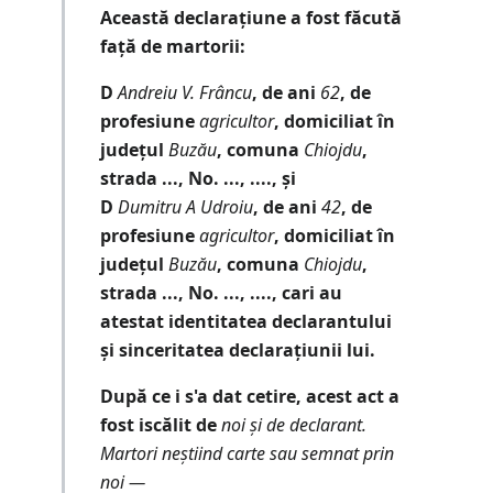
Această declarațiune a fost făcută
față de martorii:
D
Andreiu V. Frâncu
, de ani
62
, de
profesiune
agricultor
, domiciliat în
județul
Buzău
, comuna
Chiojdu
,
strada ..., No. ..., ...., și
D
Dumitru A Udroiu
, de ani
42
, de
profesiune
agricultor
, domiciliat în
județul
Buzău
, comuna
Chiojdu
,
strada ..., No. ..., ...., cari au
atestat identitatea declarantului
și sinceritatea declarațiunii lui.
După ce i s'a dat cetire, acest act a
fost iscălit de
noi și de declarant.
Martori neștiind carte sau semnat prin
noi ―