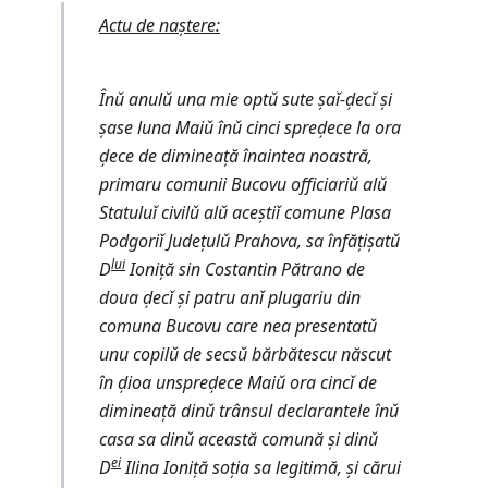
Actu de naștere:
Înǔ anulǔ una mie optǔ sute șaǐ-d̦ecǐ și
șase luna Maiǔ înǔ cinci spred̦ece la ora
d̦ece de dimineață înaintea noastră,
primaru comunii Bucovu officiariǔ alǔ
Statuluǐ civilǔ alǔ aceștiǐ comune Plasa
Podgoriǐ Județulǔ Prahova, sa înfățișatǔ
lui
D
Ioniță sin Costantin Pătrano de
doua d̦ecǐ și patru anǐ plugariu din
comuna Bucovu care nea presentatǔ
unu copilǔ de secsǔ bărbătescu născut
în d̦ioa unspred̦ece Maiǔ ora cincǐ de
dimineață dinǔ trânsul declarantele înǔ
casa sa dinǔ această comună și dinǔ
ei
D
Ilina Ioniță soția sa legitimă, și cărui