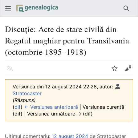
Căut
Discuție
:
Acte de stare civilă din
Regatul maghiar pentru Transilvania
(octombrie 1895–1918)
Limbă
Urmărire
Vede
Versiunea din 12 august 2024 22:28, autor:
Stratocaster
(Răspuns)
(
dif
)
← Versiunea anterioară
| Versiunea curentă
(dif) | Versiunea următoare → (dif)
Ultimul comentariu:
12 august 2024
de Stratocaster