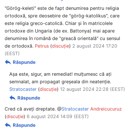
"Görög-keleti" este de fapt denumirea pentru religia
ortodoxă, spre deosebire de "görög-katolikus", care
este religia greco-catolică. Chiar și în matricolele
ortodoxe din Ungaria (de ex. Battonya) mai apare
denumirea în română de "greacă orientală" cu sensul
de ortodoxă.
Petrus
(
discuție
)
2 august 2024 17:20
(EEST)
Răspunde
Așa este, sigur, am remediat! mulțumesc că ați
semnalat, am propagat greșeala din neatenție.
Stratocaster
(
discuție
)
12 august 2024 22:28 (EEST)
Răspunde
Cred că aveți dreptate. @
Stratocaster
Andreicucuruz
(
discuție
)
6 august 2024 14:09 (EEST)
Răspunde